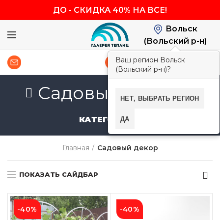
ДО
-
СКИДКА 40% НА ВСЕ!
Вольск
(Вольский р-н)
Ваш регион Вольск
0
8 (800) 600-83-54
(Вольский р-н)?
Садовый декор
НЕТ, ВЫБРАТЬ РЕГИОН
ДА
КАТЕГОРИИ
Главная
Садовый декор
ПОКАЗАТЬ САЙДБАР
-40%
-40%