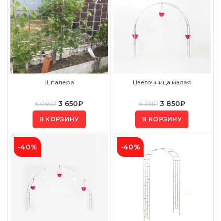
Шпалера
Цветочница малая
3 650
₽
3 850
₽
6 059
₽
6 391
₽
В КОРЗИНУ
В КОРЗИНУ
-40%
-40%