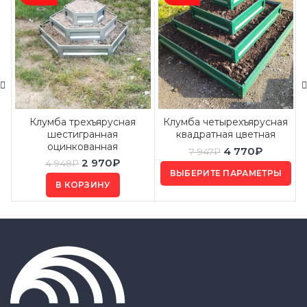
Клумба трехъярусная
Клумба четырехъярусная
шестигранная
квадратная цветная
оцинкованная
4 770
₽
7 947
₽
2 970
₽
4 948
₽
ВЫБЕРИТЕ ПАРАМЕТРЫ
В КОРЗИНУ