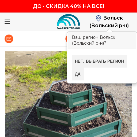
ДО
-
СКИДКА 40% НА ВСЕ!
Вольск
(Вольский р-н)
Ваш регион Вольск
0
8 (800) 600-83-54
(Вольский р-н)?
-40%
НЕТ, ВЫБРАТЬ РЕГИОН
ДА