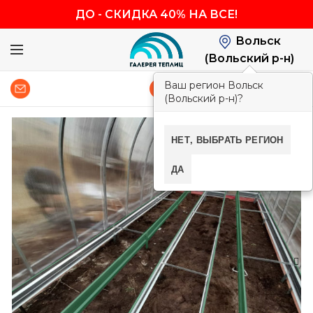
ДО
-
СКИДКА 40% НА ВСЕ!
Вольск
(Вольский р-н)
Ваш регион Вольск
0
8 (800) 600-83-54
(Вольский р-н)?
-40%
НЕТ, ВЫБРАТЬ РЕГИОН
ДА