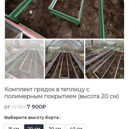
Комплект грядок в теплицу с
полимерным покрытием (высота 20 см)
от
7 900
₽
13 161
₽
Выберите высоту борта
15 см
20 см
30 см
40 см