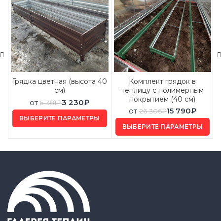
Грядка цветная (высота 40
Комплект грядок в
см)
теплицу с полимерным
покрытием (40 см)
от
3 230
₽
5 381
₽
от
15 790
₽
26 306
₽
ВЫБЕРИТЕ ПАРАМЕТРЫ
ВЫБЕРИТЕ ПАРАМЕТРЫ